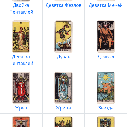
Двойка
Девятка Жезлов
Девятка Мечей
Пентаклей
Девятка
Дурак
Дьявол
Пентаклей
Жрец
Жрица
Звезда