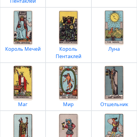
Пентаклей
Король Мечей
Король
Луна
Пентаклей
Маг
Мир
Отшельник