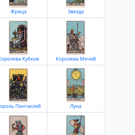
Жрица
Звезда
Королева Кубков
Королева Мечей
ороль Пентаклей
Луна