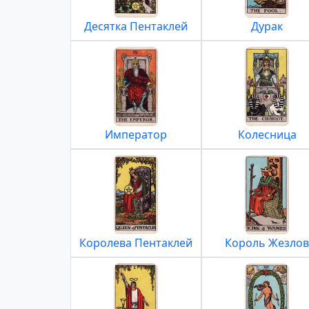
Десятка Пентаклей
Дурак
Император
Колесница
Королева Пентаклей
Король Жезлов