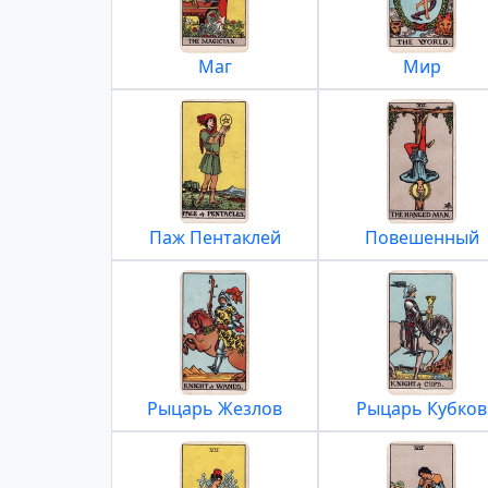
Маг
Мир
Паж Пентаклей
Повешенный
Рыцарь Жезлов
Рыцарь Кубков