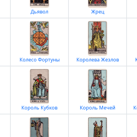
Дьявол
Жрец
Колесо Фортуны
Королева Жезлов
Король Кубков
Король Мечей
К