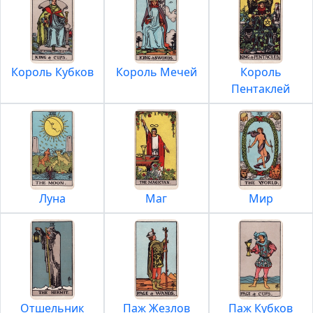
Король Кубков
Король Мечей
Король
Пентаклей
Луна
Маг
Мир
Отшельник
Паж Жезлов
Паж Кубков