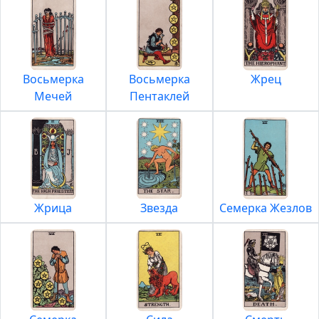
Восьмерка
Восьмерка
Жрец
Мечей
Пентаклей
Жрица
Звезда
Семерка Жезлов