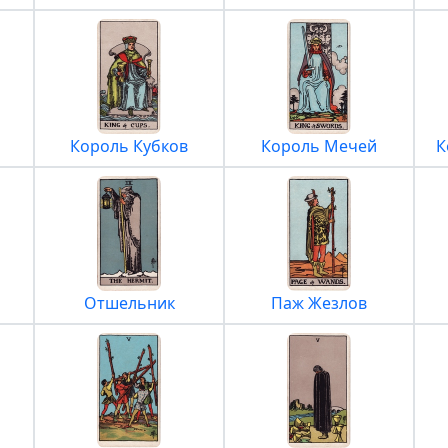
Король Кубков
Король Мечей
К
Отшельник
Паж Жезлов