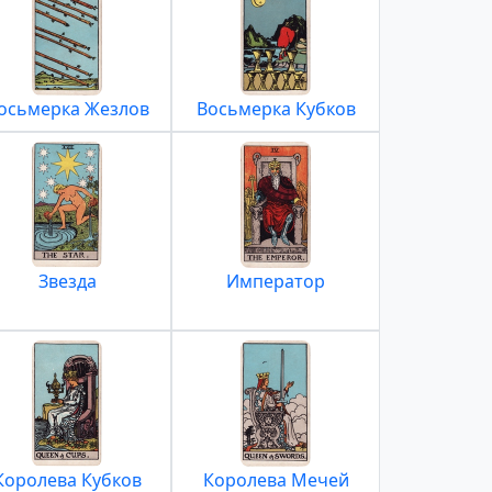
осьмерка Жезлов
Восьмерка Кубков
Звезда
Император
Королева Кубков
Королева Мечей