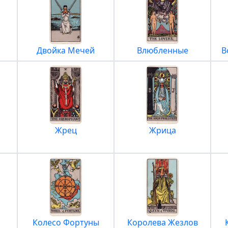
Двойка Мечей
Влюбленные
В
Жрец
Жрица
Колесо Фортуны
Королева Жезлов