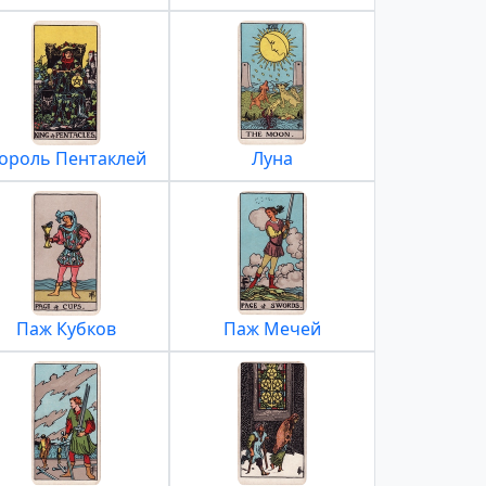
ороль Пентаклей
Луна
Паж Кубков
Паж Мечей