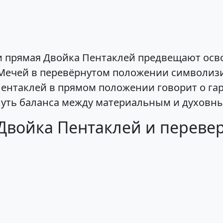
 прямая Двойка Пентаклей предвещают осво
 Мечей в перевёрнутом положении символиз
Пентаклей в прямом положении говорит о га
нуть баланса между материальным и духовны
Двойка Пентаклей и перевер