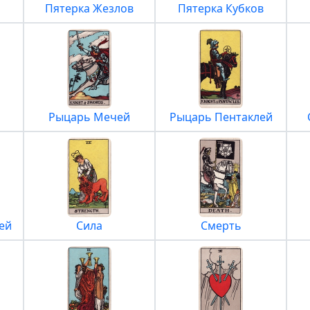
Пятерка Жезлов
Пятерка Кубков
Рыцарь Мечей
Рыцарь Пентаклей
ей
Сила
Смерть