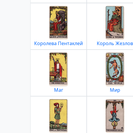
Королева Пентаклей
Король Жезлов
Маг
Мир