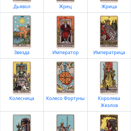
Дьявол
Жрец
Жрица
Звезда
Император
Императрица
Колесница
Колесо Фортуны
Королева
Жезлов