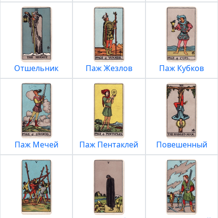
Отшельник
Паж Жезлов
Паж Кубков
Паж Мечей
Паж Пентаклей
Повешенный