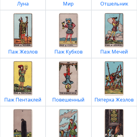
Луна
Мир
Отшельник
Паж Жезлов
Паж Кубков
Паж Мечей
Паж Пентаклей
Повешенный
Пятерка Жезлов