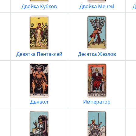
Двойка Кубков
Двойка Мечей
Д
Девятка Пентаклей
Десятка Жезлов
Дьявол
Император