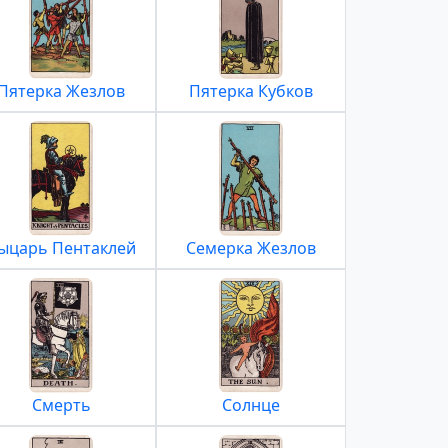
Пятерка Жезлов
Пятерка Кубков
ыцарь Пентаклей
Семерка Жезлов
Смерть
Солнце