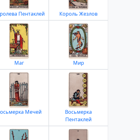
ролева Пентаклей
Король Жезлов
Маг
Мир
осьмерка Мечей
Восьмерка
Пентаклей