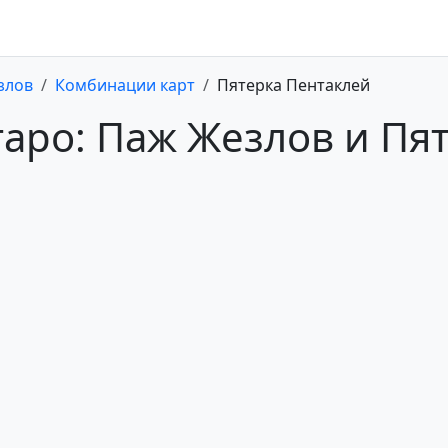
злов
Комбинации карт
Пятерка Пентаклей
таро: Паж Жезлов и Пя