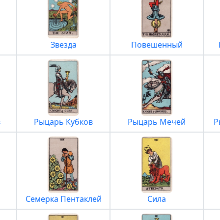
Звезда
Повешенный
в
Рыцарь Кубков
Рыцарь Мечей
Р
й
Семерка Пентаклей
Сила