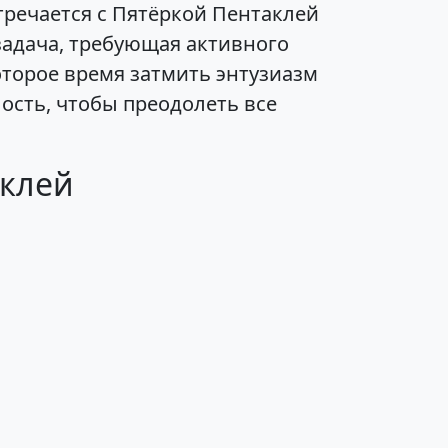
тречается с Пятёркой Пентаклей
задача, требующая активного
торое время затмить энтузиазм
лость, чтобы преодолеть все
аклей