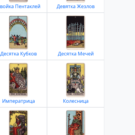
войка Пентаклей
Девятка Жезлов
Десятка Кубков
Десятка Мечей
Императрица
Колесница