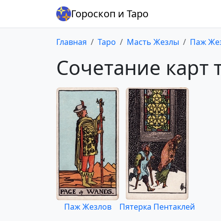
Гороскоп и Таро
Главная
Таро
Масть Жезлы
Паж Же
Сочетание карт 
Паж Жезлов
Пятерка Пентаклей