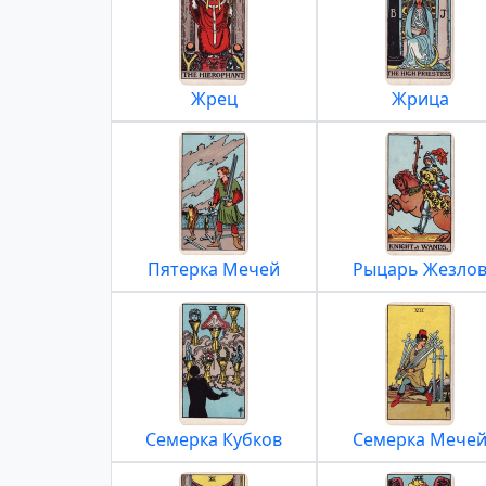
Жрец
Жрица
Пятерка Мечей
Рыцарь Жезло
Семерка Кубков
Семерка Мече