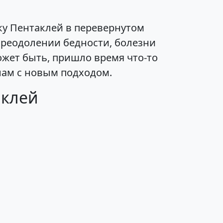
ку Пентаклей в перевернутом
преодолении бедности, болезни
жет быть, пришло время что-то
анам с новым подходом.
аклей