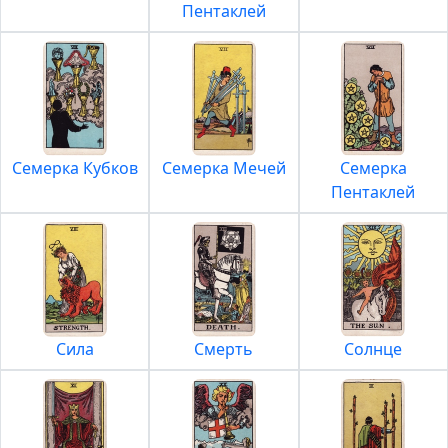
Пентаклей
Семерка Кубков
Семерка Мечей
Семерка
Пентаклей
Сила
Смерть
Солнце