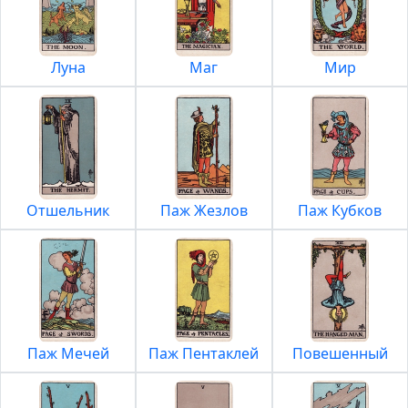
Луна
Маг
Мир
Отшельник
Паж Жезлов
Паж Кубков
Паж Мечей
Паж Пентаклей
Повешенный