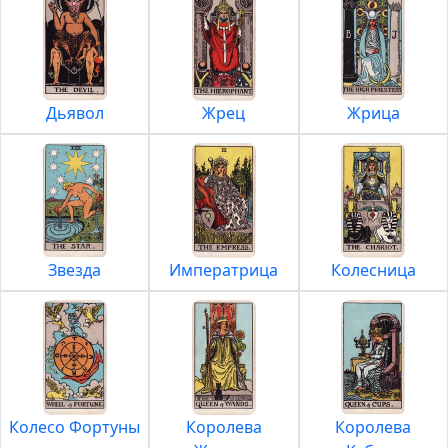
Дьявол
Жрец
Жрица
Звезда
Императрица
Колесница
Колесо Фортуны
Королева
Королева