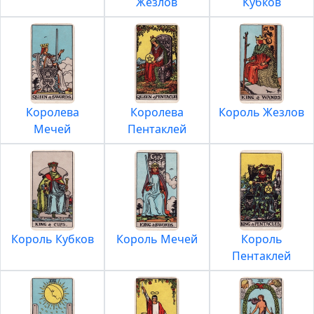
Жезлов
Кубков
Королева
Королева
Король Жезлов
Мечей
Пентаклей
Король Кубков
Король Мечей
Король
Пентаклей