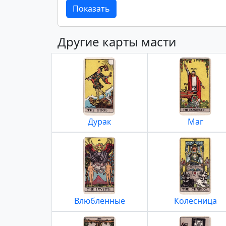
Показать
Другие карты масти
Дурак
Маг
Влюбленные
Колесница