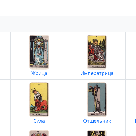
Жрица
Императрица
Сила
Отшельник