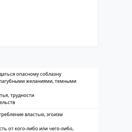
даться опасному соблазну
 пагубными желаниями, темными
тья, трудности
ельств
требление властью, эгоизм
ть от кого-либо или чего-либо,