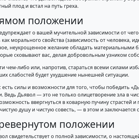
тный плод и встал на путь греха.
рямом положении
едупреждает о вашей мучительной зависимости от чего
 как морального свойства (зависимость от человека, ид
змерное, неукрощенное желание обладать материальными б
оторые сковывают вас, делая добровольным узником собс
 чем-либо или, напротив, стараться всеми силами избав
аших слабостей будет ухудшение нынешней ситуации.
с есть силы и возможности для того, чтобы победить «Д
 Ведь Дьявол — это не только олицетворение зла в чис
озможность ввергнуться в коварную пучину страстей и 
чистую душу и чистую совесть, — в этом и заключается
еревернутом положении
ол свидетельствует о полной зависимости, о настоящей