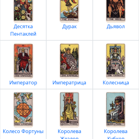
Десятка
Дурак
Дьявол
Пентаклей
Император
Императрица
Колесница
Колесо Фортуны
Королева
Королева
Жезлов
Кубков