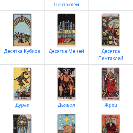
Пентаклей
Десятка Кубков
Десятка Мечей
Десятка
Пентаклей
Дурак
Дьявол
Жрец