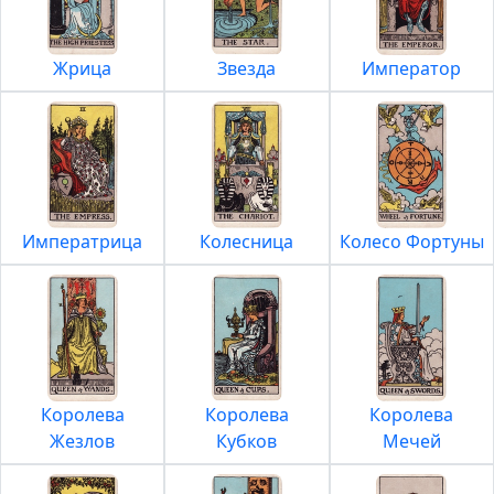
Жрица
Звезда
Император
Императрица
Колесница
Колесо Фортуны
Королева
Королева
Королева
Жезлов
Кубков
Мечей