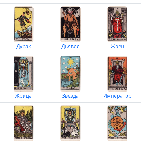
Дурак
Дьявол
Жрец
Жрица
Звезда
Император