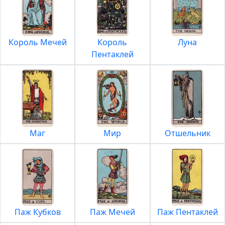
Король Мечей
Король
Луна
Пентаклей
Маг
Мир
Отшельник
Паж Кубков
Паж Мечей
Паж Пентаклей