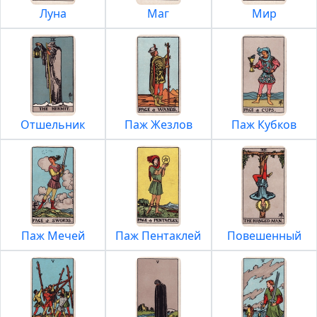
Луна
Маг
Мир
Отшельник
Паж Жезлов
Паж Кубков
Паж Мечей
Паж Пентаклей
Повешенный