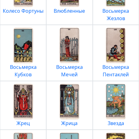
Колесо Фортуны
Влюбленные
Восьмерка
Жезлов
Восьмерка
Восьмерка
Восьмерка
Кубков
Мечей
Пентаклей
Жрец
Жрица
Звезда