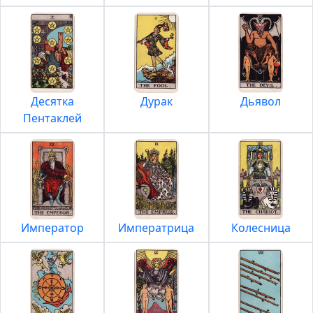
Десятка
Дурак
Дьявол
Пентаклей
Император
Императрица
Колесница