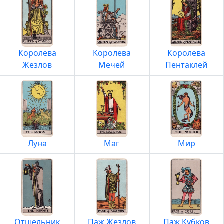
Королева
Королева
Королева
Жезлов
Мечей
Пентаклей
Луна
Маг
Мир
Отшельник
Паж Жезлов
Паж Кубков