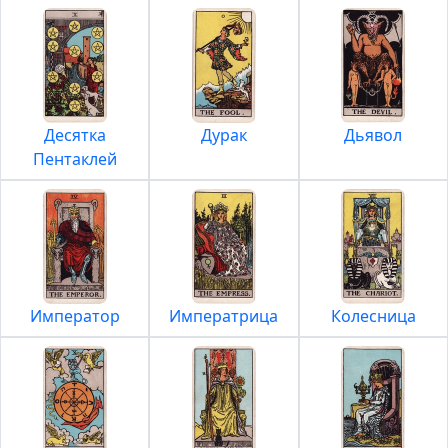
Десятка
Дурак
Дьявол
Пентаклей
Император
Императрица
Колесница