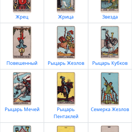
Жрец
Жрица
Звезда
Повешенный
Рыцарь Жезлов
Рыцарь Кубков
Рыцарь Мечей
Рыцарь
Семерка Жезлов
Пентаклей