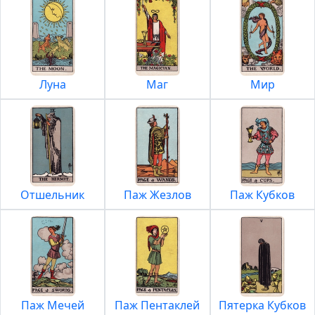
Луна
Маг
Мир
Отшельник
Паж Жезлов
Паж Кубков
Паж Мечей
Паж Пентаклей
Пятерка Кубков