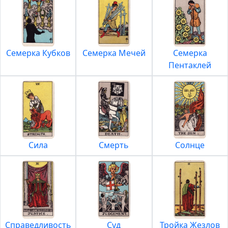
Семерка Кубков
Семерка Мечей
Семерка
Пентаклей
Сила
Смерть
Солнце
Справедливость
Суд
Тройка Жезлов