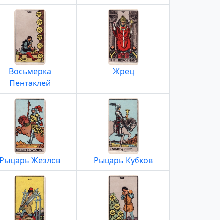
Восьмерка
Жрец
Пентаклей
Рыцарь Жезлов
Рыцарь Кубков