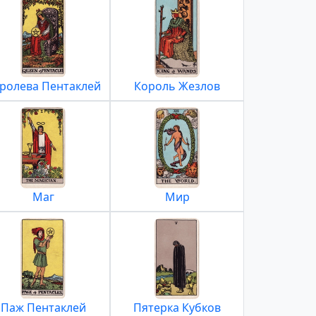
ролева Пентаклей
Король Жезлов
Маг
Мир
Паж Пентаклей
Пятерка Кубков