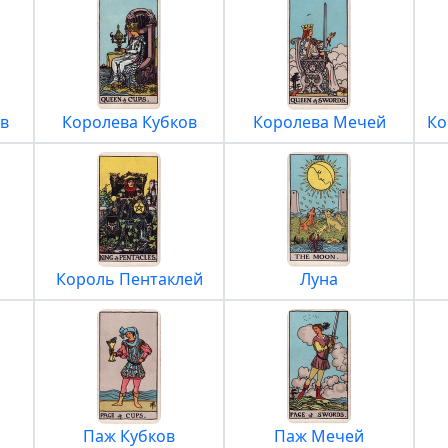
в
Королева Кубков
Королева Мечей
Ко
Король Пентаклей
Луна
Паж Кубков
Паж Мечей