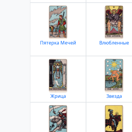
Пятерка Мечей
Влюбленные
Жрица
Звезда