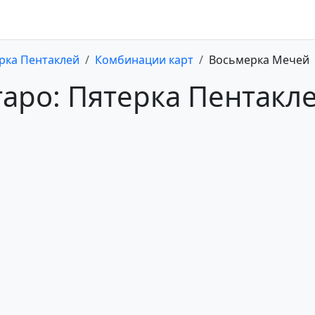
рка Пентаклей
Комбинации карт
Восьмерка Мечей
таро: Пятерка Пентакл