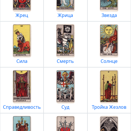
Жрец
Жрица
Звезда
Сила
Смерть
Солнце
Справедливость
Суд
Тройка Жезлов