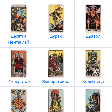
Десятка
Дурак
Дьявол
Пентаклей
Император
Императрица
Колесница