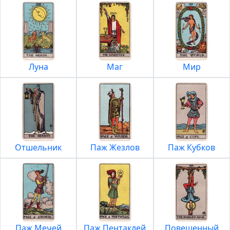
Луна
Маг
Мир
Отшельник
Паж Жезлов
Паж Кубков
Паж Мечей
Паж Пентаклей
Повешенный