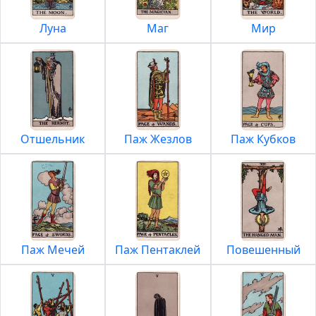
Луна
Маг
Мир
Отшельник
Паж Жезлов
Паж Кубков
Паж Мечей
Паж Пентаклей
Повешенный