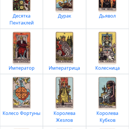
Десятка
Дурак
Дьявол
Пентаклей
Император
Императрица
Колесница
Колесо Фортуны
Королева
Королева
Жезлов
Кубков