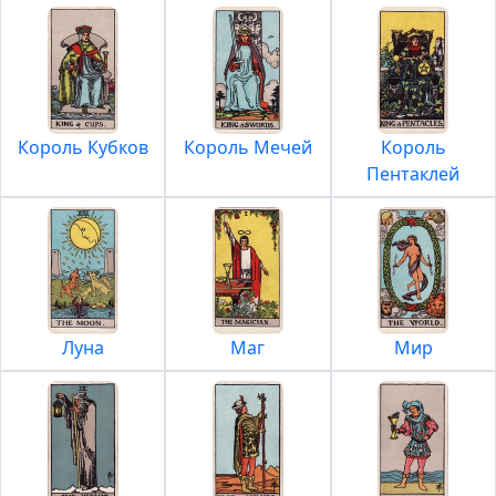
Король Кубков
Король Мечей
Король
Пентаклей
Луна
Маг
Мир