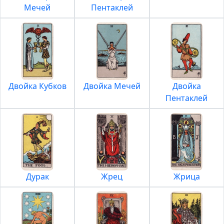
Мечей
Пентаклей
Двойка Кубков
Двойка Мечей
Двойка
Пентаклей
Дурак
Жрец
Жрица