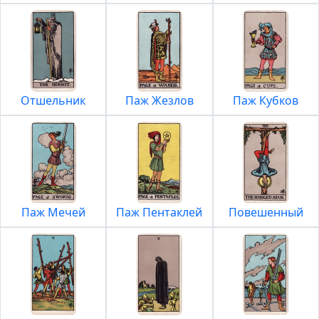
Отшельник
Паж Жезлов
Паж Кубков
Паж Мечей
Паж Пентаклей
Повешенный