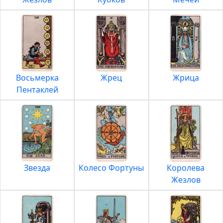
Восьмерка
Жрец
Жрица
Пентаклей
Звезда
Колесо Фортуны
Королева
Жезлов