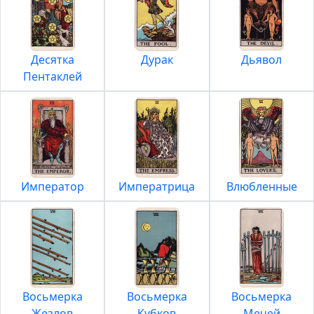
Десятка
Дурак
Дьявол
Пентаклей
Император
Императрица
Влюбленные
Восьмерка
Восьмерка
Восьмерка
Жезлов
Кубков
Мечей