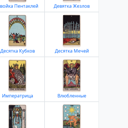
войка Пентаклей
Девятка Жезлов
Десятка Кубков
Десятка Мечей
Императрица
Влюбленные