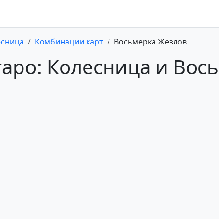
есница
Комбинации карт
Восьмерка Жезлов
таро: Колесница и Вос