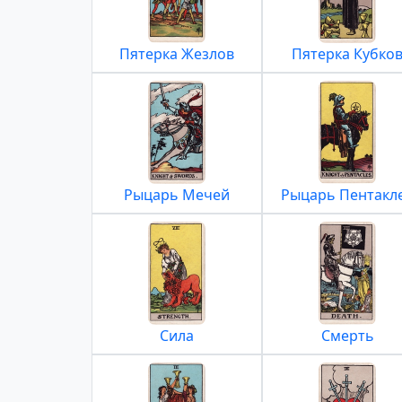
Пятерка Жезлов
Пятерка Кубко
Рыцарь Мечей
Рыцарь Пентакл
Сила
Смерть