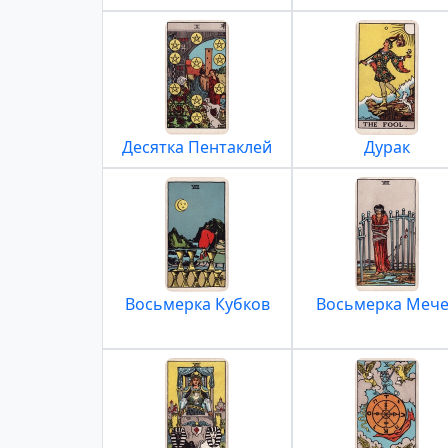
Десятка Пентаклей
Дурак
Восьмерка Кубков
Восьмерка Меч