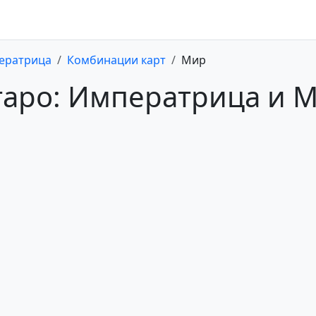
ератрица
Комбинации карт
Мир
таро: Императрица и 