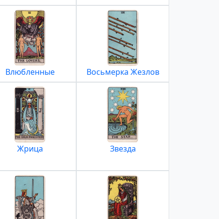
Влюбленные
Восьмерка Жезлов
Жрица
Звезда