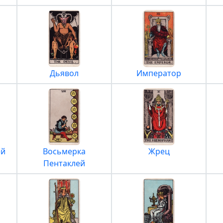
Дьявол
Император
ей
Восьмерка
Жрец
Пентаклей