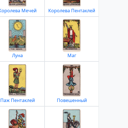
Королева Мечей
Королева Пентаклей
Луна
Маг
Паж Пентаклей
Повешенный