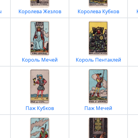
ы
Королева Жезлов
Королева Кубков
Король Мечей
Король Пентаклей
Паж Кубков
Паж Мечей