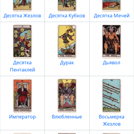
Десятка Жезлов
Десятка Кубков
Десятка Мечей
Десятка
Дурак
Дьявол
Пентаклей
Император
Влюбленные
Восьмерка
Жезлов