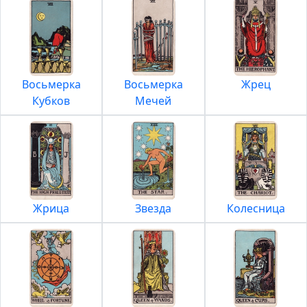
Восьмерка
Восьмерка
Жрец
Кубков
Мечей
Жрица
Звезда
Колесница