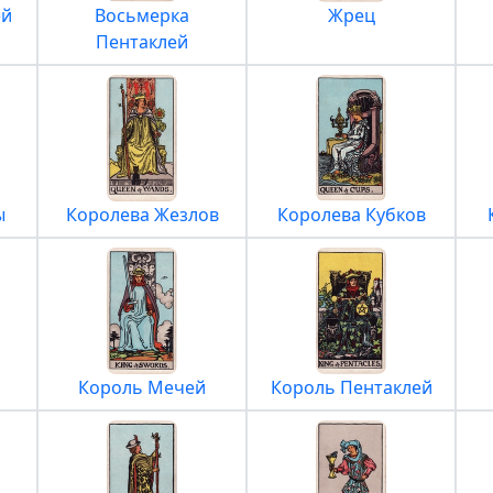
ей
Восьмерка
Жрец
Пентаклей
ы
Королева Жезлов
Королева Кубков
Король Мечей
Король Пентаклей