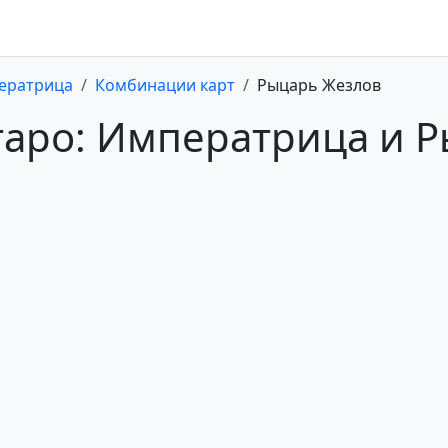
ератрица
Комбинации карт
Рыцарь Жезлов
таро: Императрица и 