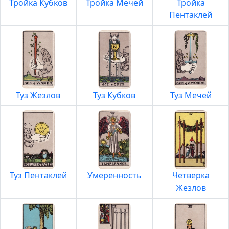
Тройка Кубков
Тройка Мечей
Тройка
Пентаклей
Туз Жезлов
Туз Кубков
Туз Мечей
Туз Пентаклей
Умеренность
Четверка
Жезлов