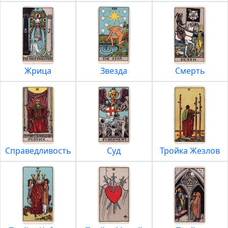
Жрица
Звезда
Смерть
Справедливость
Суд
Тройка Жезлов