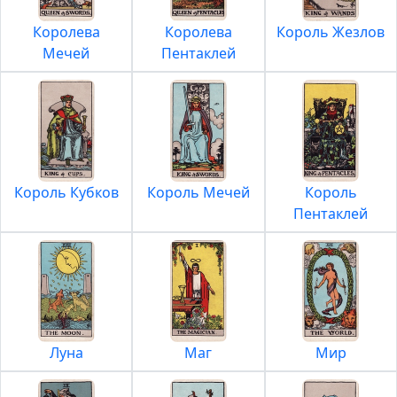
Королева
Королева
Король Жезлов
Мечей
Пентаклей
Король Кубков
Король Мечей
Король
Пентаклей
Луна
Маг
Мир