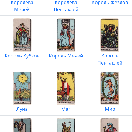
Королева
Королева
Король Жезлов
Мечей
Пентаклей
Король Кубков
Король Мечей
Король
Пентаклей
Луна
Маг
Мир