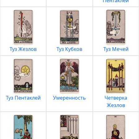
Пентаклей
Туз Жезлов
Туз Кубков
Туз Мечей
Туз Пентаклей
Умеренность
Четверка
Жезлов