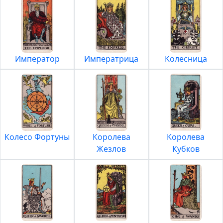
Император
Императрица
Колесница
Колесо Фортуны
Королева
Королева
Жезлов
Кубков