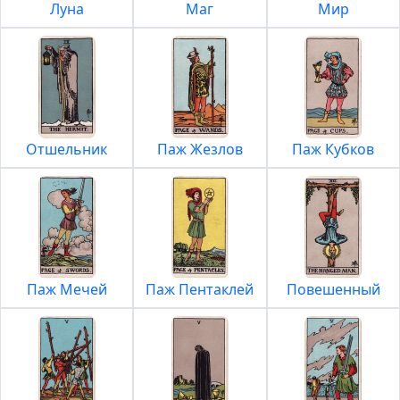
Луна
Маг
Мир
Отшельник
Паж Жезлов
Паж Кубков
Паж Мечей
Паж Пентаклей
Повешенный