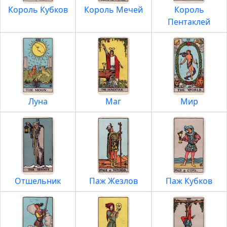
Король Кубков
Король Мечей
Король
Пентаклей
Луна
Маг
Мир
Отшельник
Паж Жезлов
Паж Кубков