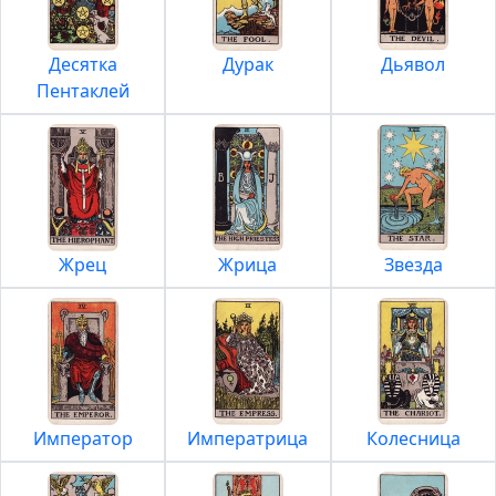
Десятка
Дурак
Дьявол
Пентаклей
Жрец
Жрица
Звезда
Император
Императрица
Колесница