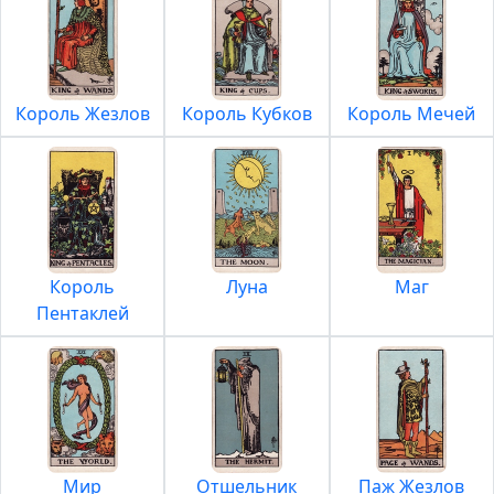
Король Жезлов
Король Кубков
Король Мечей
Король
Луна
Маг
Пентаклей
Мир
Отшельник
Паж Жезлов