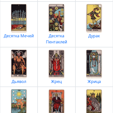
Десятка Мечей
Десятка
Дурак
Пентаклей
Дьявол
Жрец
Жрица