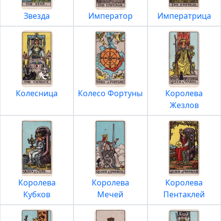
Звезда
Император
Императрица
Колесница
Колесо Фортуны
Королева
Жезлов
Королева
Королева
Королева
Кубков
Мечей
Пентаклей