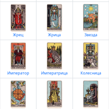
Жрец
Жрица
Звезда
Император
Императрица
Колесница