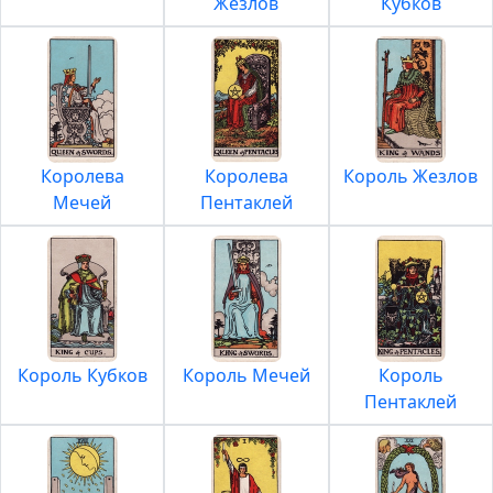
Жезлов
Кубков
Королева
Королева
Король Жезлов
Мечей
Пентаклей
Король Кубков
Король Мечей
Король
Пентаклей