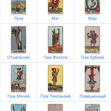
Луна
Маг
Мир
Отшельник
Паж Жезлов
Паж Кубков
Паж Мечей
Паж Пентаклей
Повешенный