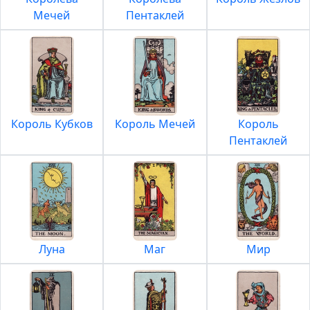
Мечей
Пентаклей
Король Кубков
Король Мечей
Король
Пентаклей
Луна
Маг
Мир