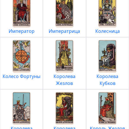
Император
Императрица
Колесница
Колесо Фортуны
Королева
Королева
Жезлов
Кубков
Королева
Королева
Король Жезлов