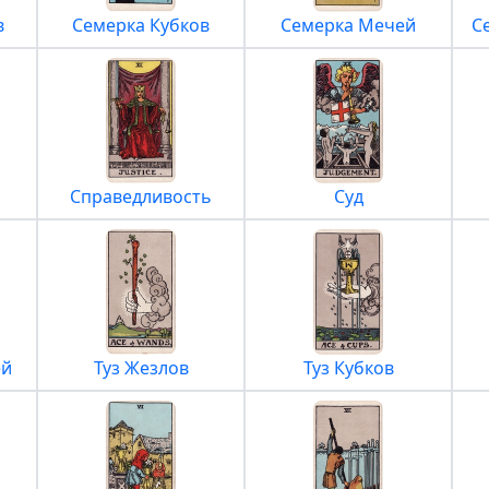
в
Семерка Кубков
Семерка Мечей
С
Справедливость
Суд
ей
Туз Жезлов
Туз Кубков