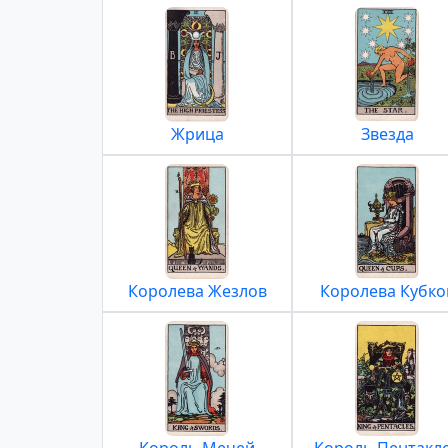
Жрица
Звезда
Королева Жезлов
Королева Кубко