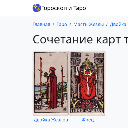
Гороскоп и Таро
Главная
Таро
Масть Жезлы
Двойка
Сочетание карт 
Двойка Жезлов
Жрец