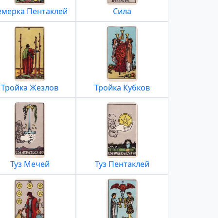
емерка Пентаклей
Сила
Тройка Жезлов
Тройка Кубков
Туз Мечей
Туз Пентаклей