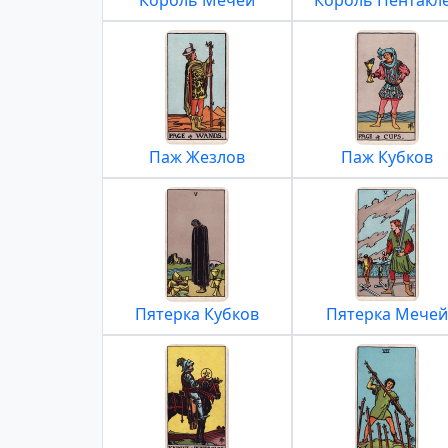
Король Мечей
Король Пентакл
Паж Жезлов
Паж Кубков
Пятерка Кубков
Пятерка Мечей