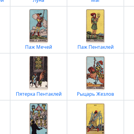
ей
Луна
Маг
Паж Мечей
Паж Пентаклей
Пятерка Пентаклей
Рыцарь Жезлов