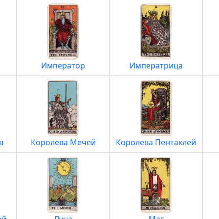
Император
Императрица
в
Королева Мечей
Королева Пентаклей