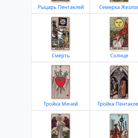
Рыцарь Пентаклей
Семерка Жезло
Смерть
Солнце
Тройка Мечей
Тройка Пентакл