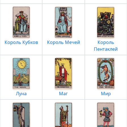
Король Кубков
Король Мечей
Король
Пентаклей
Луна
Маг
Мир