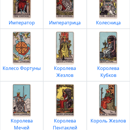
Император
Императрица
Колесница
Колесо Фортуны
Королева
Королева
Жезлов
Кубков
Королева
Королева
Король Жезлов
Мечей
Пентаклей