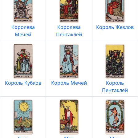
Королева
Королева
Король Жезлов
Мечей
Пентаклей
Король Кубков
Король Мечей
Король
Пентаклей