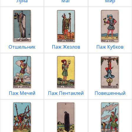
Луна
Маг
Мир
Отшельник
Паж Жезлов
Паж Кубков
Паж Мечей
Паж Пентаклей
Повешенный