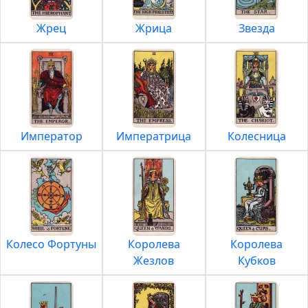
Жрец
Жрица
Звезда
Император
Императрица
Колесница
Колесо Фортуны
Королева
Королева
Жезлов
Кубков