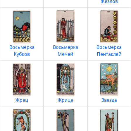
Жезлов
Восьмерка
Восьмерка
Восьмерка
Кубков
Мечей
Пентаклей
Жрец
Жрица
Звезда