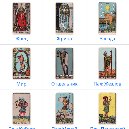
Жрец
Жрица
Звезда
Мир
Отшельник
Паж Жезлов