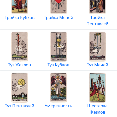
Тройка Кубков
Тройка Мечей
Тройка
Пентаклей
Туз Жезлов
Туз Кубков
Туз Мечей
Туз Пентаклей
Умеренность
Шестерка
Жезлов