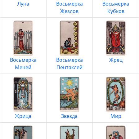
Луна
Восьмерка
Восьмерка
Жезлов
Кубков
Восьмерка
Восьмерка
Жрец
Мечей
Пентаклей
Жрица
Звезда
Мир