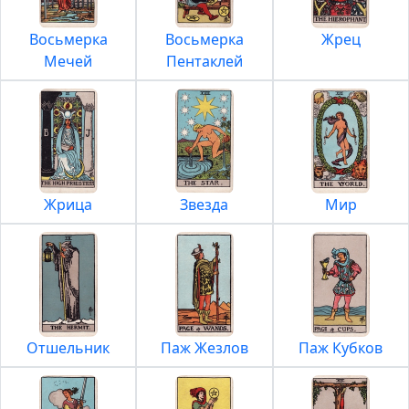
Восьмерка
Восьмерка
Жрец
Мечей
Пентаклей
Жрица
Звезда
Мир
Отшельник
Паж Жезлов
Паж Кубков