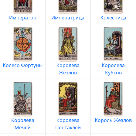
Император
Императрица
Колесница
Колесо Фортуны
Королева
Королева
Жезлов
Кубков
Королева
Королева
Король Жезлов
Мечей
Пентаклей