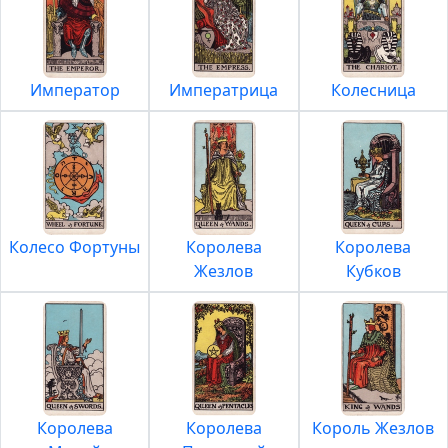
Император
Императрица
Колесница
Колесо Фортуны
Королева
Королева
Жезлов
Кубков
Королева
Королева
Король Жезлов