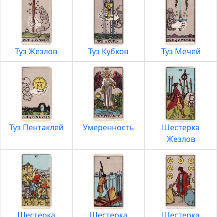
Туз Жезлов
Туз Кубков
Туз Мечей
Туз Пентаклей
Умеренность
Шестерка
Жезлов
Шестерка
Шестерка
Шестерка