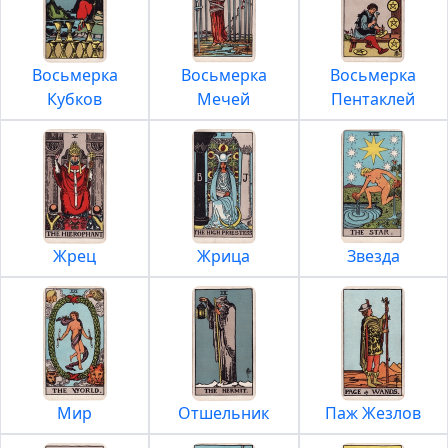
Восьмерка
Восьмерка
Восьмерка
Кубков
Мечей
Пентаклей
Жрец
Жрица
Звезда
Мир
Отшельник
Паж Жезлов