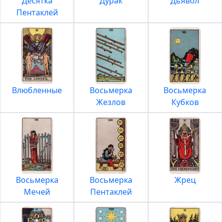
Десятка
Дурак
Дьявол
Пентаклей
Влюбленные
Восьмерка
Восьмерка
Жезлов
Кубков
Восьмерка
Восьмерка
Жрец
Мечей
Пентаклей