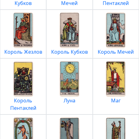
Кубков
Мечей
Пентаклей
Король Жезлов
Король Кубков
Король Мечей
Король
Луна
Маг
Пентаклей