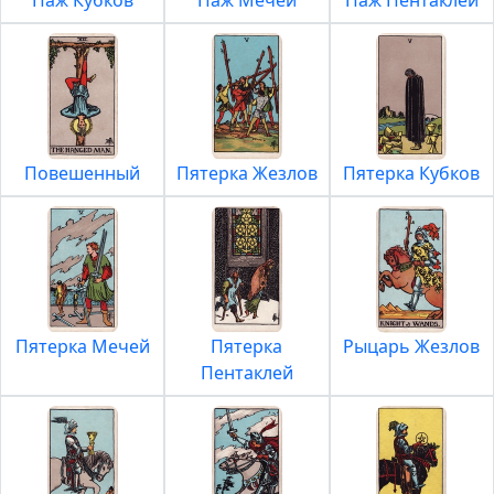
Паж Кубков
Паж Мечей
Паж Пентаклей
Повешенный
Пятерка Жезлов
Пятерка Кубков
Пятерка Мечей
Пятерка
Рыцарь Жезлов
Пентаклей