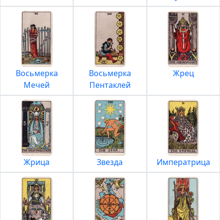
Восьмерка
Восьмерка
Жрец
Мечей
Пентаклей
Жрица
Звезда
Императрица