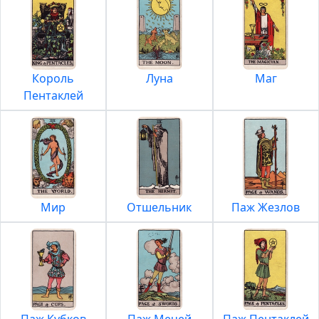
Король
Луна
Маг
Пентаклей
Мир
Отшельник
Паж Жезлов