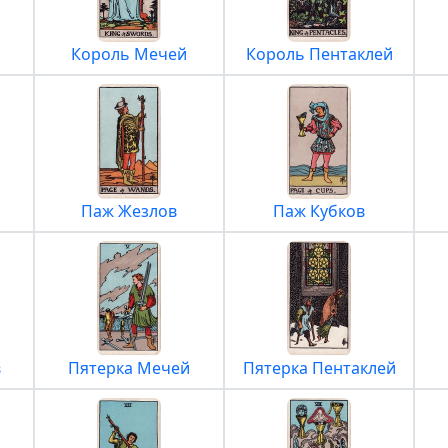
Король Мечей
Король Пентаклей
Паж Жезлов
Паж Кубков
в
Пятерка Мечей
Пятерка Пентаклей