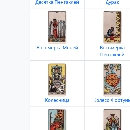
Десятка Пентаклей
Дурак
Восьмерка Мечей
Восьмерка
Пентаклей
Колесница
Колесо Фортун