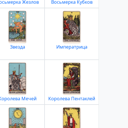
осьмерка Жезлов
Восьмерка Кубков
Звезда
Императрица
Королева Мечей
Королева Пентаклей