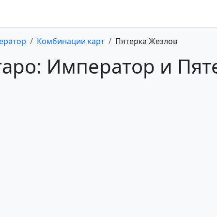
ератор
Комбинации карт
Пятерка Жезлов
таро: Император и Пят