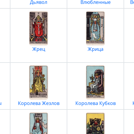
Дьявол
Влюбленные
В
Жрец
Жрица
ы
Королева Жезлов
Королева Кубков