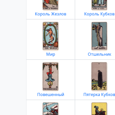
Король Жезлов
Король Кубков
Мир
Отшельник
Повешенный
Пятерка Кубко