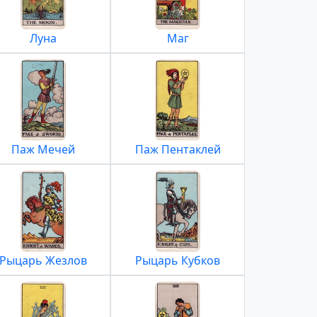
Луна
Маг
Паж Мечей
Паж Пентаклей
Рыцарь Жезлов
Рыцарь Кубков