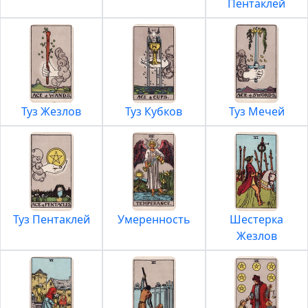
Пентаклей
Туз Жезлов
Туз Кубков
Туз Мечей
Туз Пентаклей
Умеренность
Шестерка
Жезлов