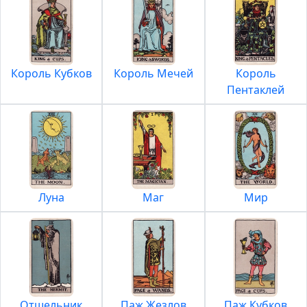
Король Кубков
Король Мечей
Король
Пентаклей
Луна
Маг
Мир
Отшельник
Паж Жезлов
Паж Кубков