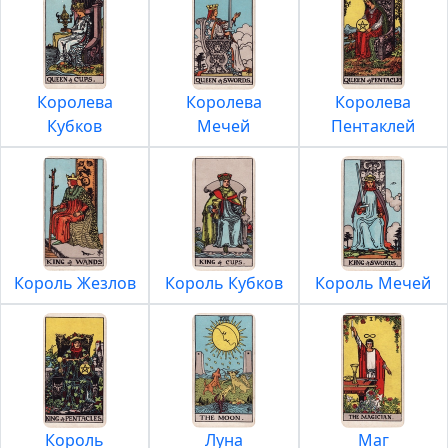
Королева
Королева
Королева
Кубков
Мечей
Пентаклей
Король Жезлов
Король Кубков
Король Мечей
Король
Луна
Маг