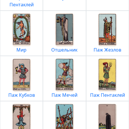
Пентаклей
Мир
Отшельник
Паж Жезлов
Паж Кубков
Паж Мечей
Паж Пентаклей