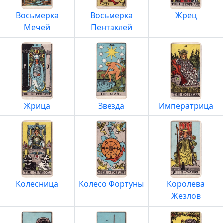
Восьмерка
Восьмерка
Жрец
Мечей
Пентаклей
Жрица
Звезда
Императрица
Колесница
Колесо Фортуны
Королева
Жезлов