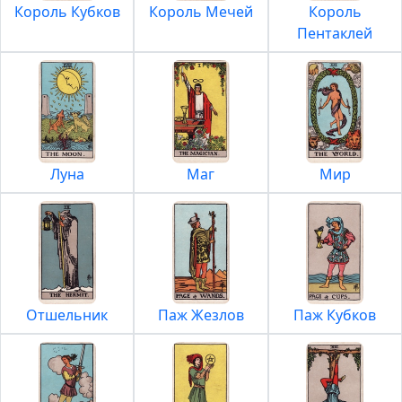
Король Кубков
Король Мечей
Король
Пентаклей
Луна
Маг
Мир
Отшельник
Паж Жезлов
Паж Кубков