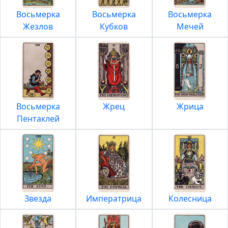
Восьмерка
Восьмерка
Восьмерка
Жезлов
Кубков
Мечей
Восьмерка
Жрец
Жрица
Пентаклей
Звезда
Императрица
Колесница