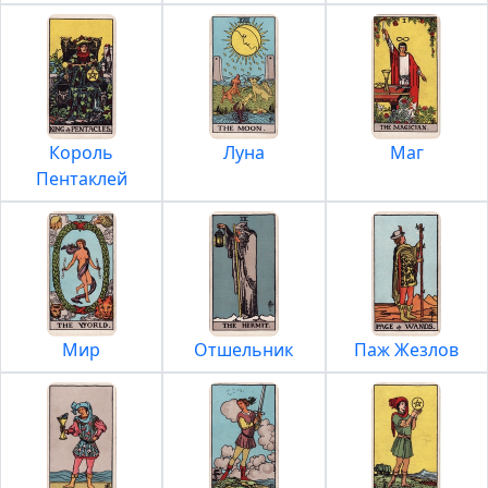
Король
Луна
Маг
Пентаклей
Мир
Отшельник
Паж Жезлов