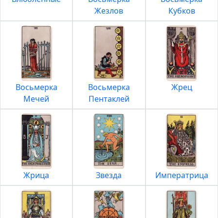
Жезлов
Кубков
Восьмерка
Восьмерка
Жрец
Мечей
Пентаклей
Жрица
Звезда
Императрица