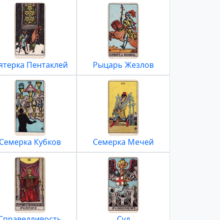
ятерка Пентаклей
Рыцарь Жезлов
Семерка Кубков
Семерка Мечей
Справедливость
Суд