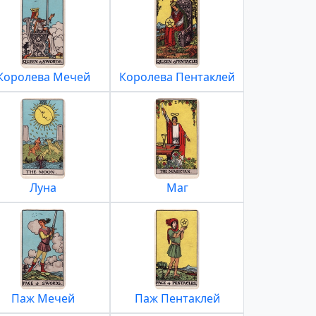
Королева Мечей
Королева Пентаклей
Луна
Маг
Паж Мечей
Паж Пентаклей