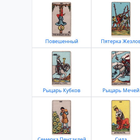
Повешенный
Пятерка Жезло
Рыцарь Кубков
Рыцарь Мечей
Семерка Пентаклей
Сила