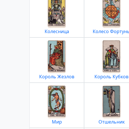
Колесница
Колесо Фортун
Король Жезлов
Король Кубков
Мир
Отшельник