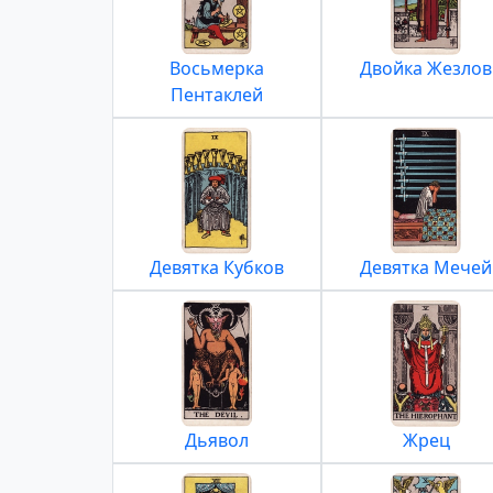
Восьмерка
Двойка Жезлов
Пентаклей
Девятка Кубков
Девятка Мечей
Дьявол
Жрец