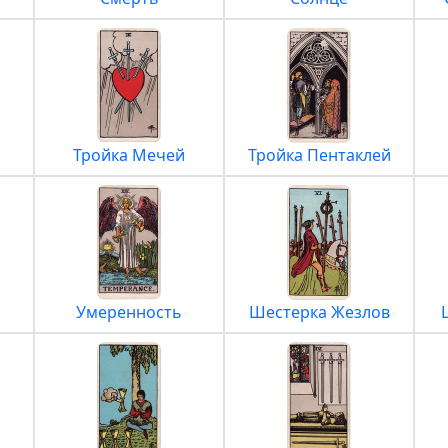
Тройка Мечей
Тройка Пентаклей
Умеренность
Шестерка Жезлов