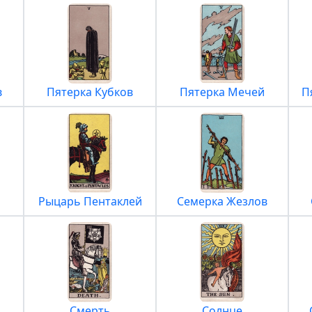
в
Пятерка Кубков
Пятерка Мечей
П
Рыцарь Пентаклей
Семерка Жезлов
Смерть
Солнце