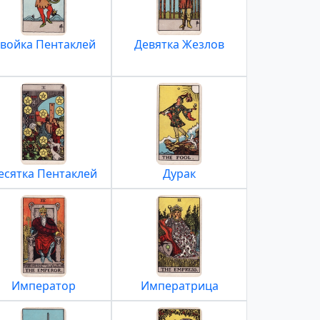
войка Пентаклей
Девятка Жезлов
есятка Пентаклей
Дурак
Император
Императрица