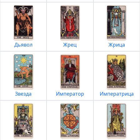
Дьявол
Жрец
Жрица
Звезда
Император
Императрица