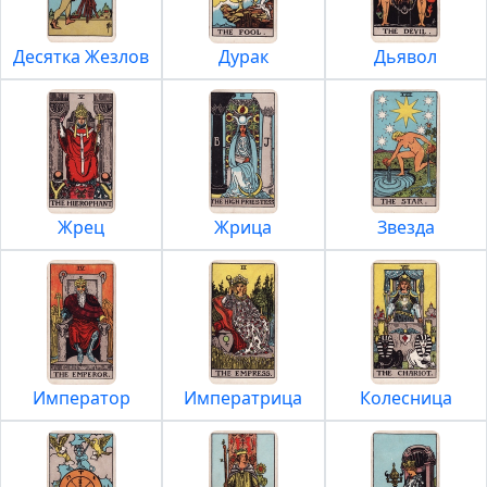
Десятка Жезлов
Дурак
Дьявол
Жрец
Жрица
Звезда
Император
Императрица
Колесница